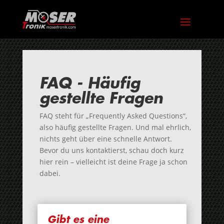
FAQ - Häufig
gestellte Fragen
FAQ steht für „Frequently Asked Questions“,
also häufig gestellte Fragen. Und mal ehrlich,
nichts geht über eine schnelle Antwort.
Bevor du uns kontaktierst, schau doch kurz
hier rein – vielleicht ist deine Frage ja schon
dabei.
Gibt es eine