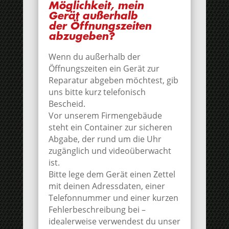
Möglichkeit, mein
Gerät außerhalb
der Öffnungszeiten
abzugeben?
Wenn du außerhalb der
Öffnungszeiten ein Gerät zur
Reparatur abgeben möchtest, gib
uns bitte kurz telefonisch
Bescheid.
Vor unserem Firmengebäude
steht ein Container zur sicheren
Abgabe, der rund um die Uhr
zugänglich und videoüberwacht
ist.
Bitte lege dem Gerät einen Zettel
mit deinen Adressdaten, einer
Telefonnummer und einer kurzen
Fehlerbeschreibung bei –
idealerweise verwendest du unser