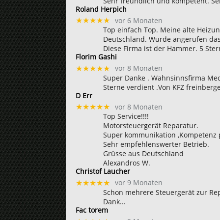
Sehr freundlich und kompetent. Se
Roland Herpich
vor 6 Monaten
★★★★★
Top einfach Top. Meine alte Heizu
Deutschland. Wurde angerufen das G
Diese Firma ist der Hammer. 5 Ste
Florim Gashi
vor 8 Monaten
★★★★★
Super Danke . Wahnsinnsfirma Mech
Sterne verdient .Von KFZ freinberger 
D Err
vor 8 Monaten
★★★★★
Top Service!!!!
Motorsteuergerät Reparatur.
Super kommunikation ,Kompetenz p
Sehr empfehlenswerter Betrieb.
Grüsse aus Deutschland
Alexandros W.
Christof Laucher
vor 9 Monaten
★★★★★
Schon mehrere Steuergerät zur Rep
Dank...
Fac torem