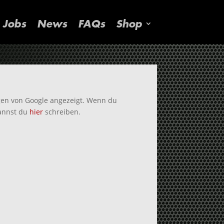
Jobs
News
FAQs
Shop
en von Google angezeigt. Wenn du
kannst du
hier
schreiben.