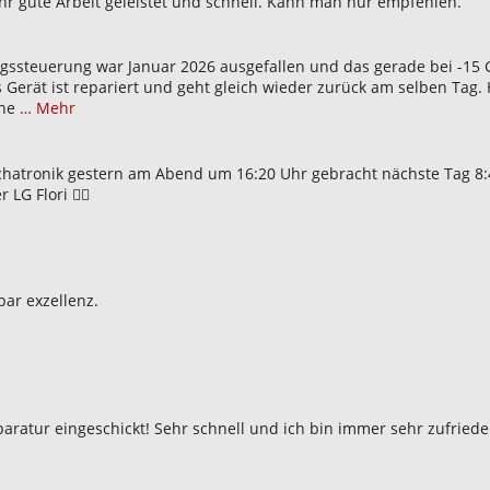
hr gute Arbeit geleistet und schnell. Kann man nur empfehlen.
ngssteuerung war Januar 2026 ausgefallen und das gerade bei -15 
erät ist repariert und geht gleich wieder zurück am selben Tag. H
rne
… Mehr
atronik gestern am Abend um 16:20 Uhr gebracht nächste Tag 8:45 
LG Flori 🙋‍♂️
ar exzellenz.
aratur eingeschickt! Sehr schnell und ich bin immer sehr zufried