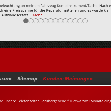
ndbeleuchtung an meinem Fahrzeug Kombiinstrument/Tacho. Nach e
h eine Preisspanne für die Reparatur mitteilen und es wurde klar
n Aufwandsersatz
… Mehr
●
●
●
●
●
●
●
●
●
●
●
●
●
ssum
Sitemap
Kunden-Meinungen
nd unsere Telefonzeiten vorübergehend für etwa zwei Monate ein