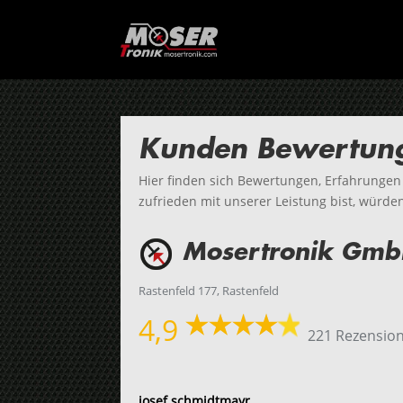
Kunden Bewertung
Hier finden sich Bewertungen, Erfahrunge
zufrieden mit unserer Leistung bist, würd
Mosertronik Gm
Rastenfeld 177, Rastenfeld
4,9
221 Rezensio
josef schmidtmayr