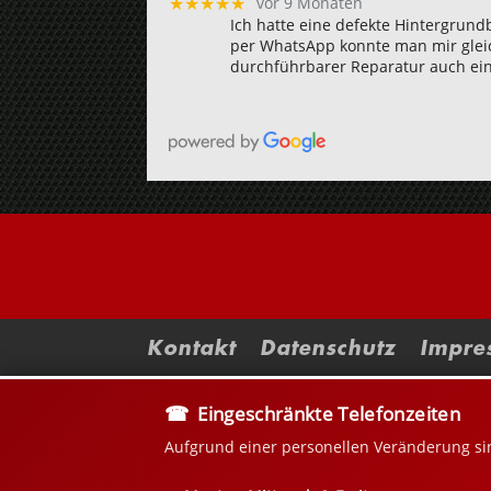
vor 9 Monaten
★★★★★
Ich hatte eine defekte Hintergru
per WhatsApp konnte man mir gleic
durchführbarer Reparatur auch ei
Kontakt
Datenschutz
Impre
Eingeschränkte Telefonzeiten
Aufgrund einer personellen Veränderung si