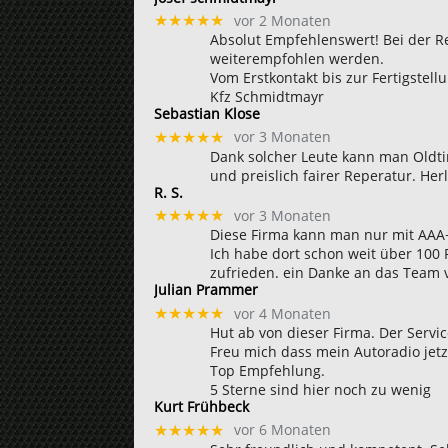
vor 2 Monaten
★★★★★
Absolut Empfehlenswert! Bei der Re
weiterempfohlen werden.
Vom Erstkontakt bis zur Fertigstell
Kfz Schmidtmayr
Sebastian Klose
vor 3 Monaten
★★★★★
Dank solcher Leute kann man Oldtim
und preislich fairer Reperatur. Her
R. S.
vor 3 Monaten
★★★★★
Diese Firma kann man nur mit AAA+
Ich habe dort schon weit über 100
zufrieden. ein Danke an das Team 
Julian Prammer
vor 4 Monaten
★★★★★
Hut ab von dieser Firma. Der Servic
Freu mich dass mein Autoradio jetzt
Top Empfehlung.
5 Sterne sind hier noch zu wenig
Kurt Frühbeck
vor 6 Monaten
★★★★★