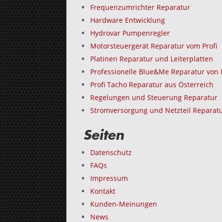
Frequenzumrichter Reparatur
Hardware Entwicklung
Hydrovar Pumpenregler
Motorsteuergerät Reparatur vom Profi
Platinen Reparatur und Leiterplatten
Professionelle Blue&Me Reparatur von 
Profi Tacho Reparatur aus Österreich
Regelungen und Steuerung Reparatur
Stromversorgung und Netzteil Reparat
Seiten
Datenschutz
FAQs
Impressum
Kontakt
Kunden-Meinungen
News