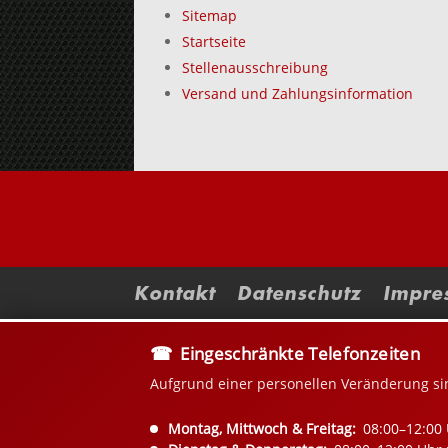
Sitemap
Startseite
Stellenausschreibung
Versand und Zahlungsinformation
Kontakt
Datenschutz
Impre
Eingeschränkte Telefonzeiten
Aufgrund einer personellen Veränderung si
Montag, Mittwoch & Freitag:
08:00–12:00 