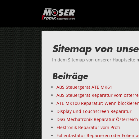
Sitemap von unse
In dem Sitemap von unserer Hauptseite mo
Beiträge
ABS Steuergerät ATE MK61
ABS Steuergerät Reparatur vom österrei
ATE MK100 Reparatur: Wenn blockieren
Display und Touchscreen Reparatur
DSG Mechatronik Reparatur Österreich
Elektronik Reparatur vom Profi
Folientastatur Reparieren oder Folien